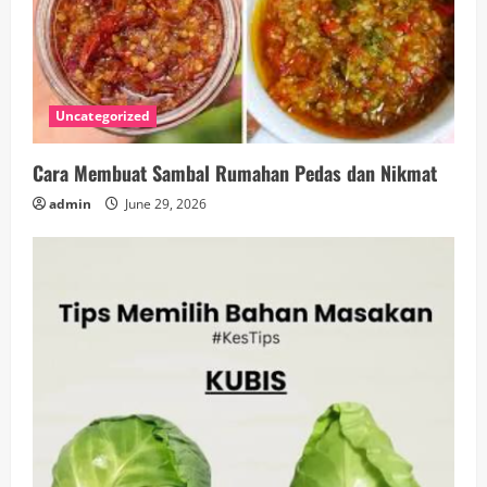
Uncategorized
Cara Membuat Sambal Rumahan Pedas dan Nikmat
admin
June 29, 2026