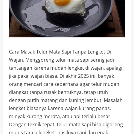
Cara Masak Telur Mata Sapi Tanpa Lengket Di
Wajan. Menggoreng telur mata sapi sering jadi
tantangan karena mudah lengket di wajan, apalagi
jika pakai wajan biasa. Di akhir 2025 ini, banyak
orang mencari cara sederhana agar telur mudah
diangkat tanpa rusak bentuknya, tetap utuh
dengan putih matang dan kuning lembut. Masalah
lengket biasanya karena wajan kurang panas,
minyak kurang merata, atau api terlalu besar.
Dengan teknik tepat, telur mata sapi bisa digoreng
mulus tanpa lengket, hasilnya rapi dan enak