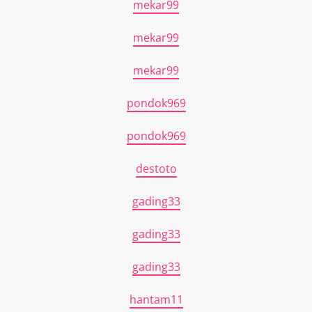
mekar99
mekar99
mekar99
pondok969
pondok969
destoto
gading33
gading33
gading33
hantam11