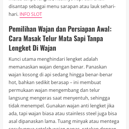
disantap sebagai menu sarapan atau lauk sehari-
hari.
INFO SLOT
Pemilihan Wajan dan Persiapan Awal:
Cara Masak Telur Mata Sapi Tanpa
Lengket Di Wajan
Kunci utama menghindari lengket adalah
memanaskan wajan dengan benar. Panaskan
wajan kosong di api sedang hingga benar-benar
hot, bahkan sedikit berasap – ini membuat
permukaan wajan mengembang dan telur
langsung mengeras saat menyentuh, sehingga
tidak menempel. Gunakan wajan anti lengket jika
ada, tapi wajan biasa atau stainless steel juga bisa
asal dipanaskan lama. Tuang minyak atau mentega
secukupnya setelah wajan panas, ratakan dengan