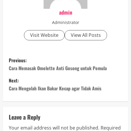
admin
Administrator
Visit Website
View All Posts
P
Previous:
o
Cara Memasak Omelette Anti Gosong untuk Pemula
s
Next:
Cara Mengolah Ikan Bakar Kecap agar Tidak Amis
t
n
a
Leave a Reply
Your email address will not be published.
Required