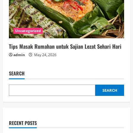
Uncategorized
Tips Masak Rumahan untuk Sajian Lezat Sehari Hari
admin
May 24, 2026
SEARCH
SEARCH
RECENT POSTS