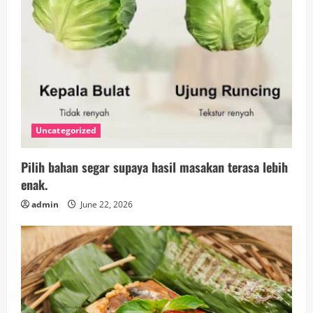
Uncategorized
Pilih bahan segar supaya hasil masakan terasa lebih
enak.
admin
June 22, 2026