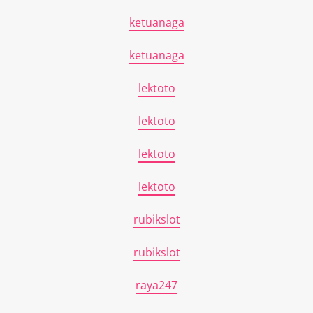
ketuanaga
ketuanaga
lektoto
lektoto
lektoto
lektoto
rubikslot
rubikslot
raya247