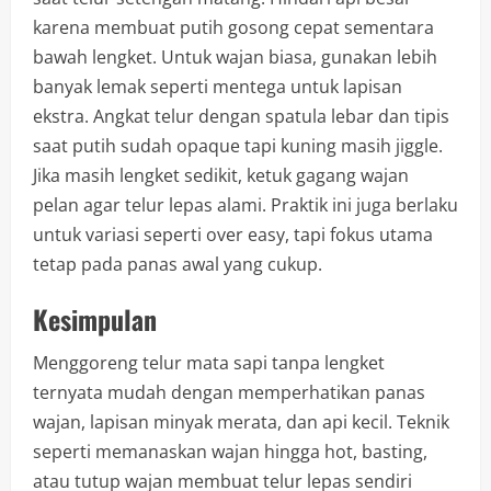
karena membuat putih gosong cepat sementara
bawah lengket. Untuk wajan biasa, gunakan lebih
banyak lemak seperti mentega untuk lapisan
ekstra. Angkat telur dengan spatula lebar dan tipis
saat putih sudah opaque tapi kuning masih jiggle.
Jika masih lengket sedikit, ketuk gagang wajan
pelan agar telur lepas alami. Praktik ini juga berlaku
untuk variasi seperti over easy, tapi fokus utama
tetap pada panas awal yang cukup.
Kesimpulan
Menggoreng telur mata sapi tanpa lengket
ternyata mudah dengan memperhatikan panas
wajan, lapisan minyak merata, dan api kecil. Teknik
seperti memanaskan wajan hingga hot, basting,
atau tutup wajan membuat telur lepas sendiri