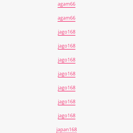
agam66
agam66
jago168
jago168
jago168
jago168
jago168
jago168
jago168
japan168