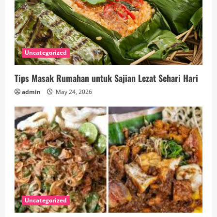
Uncategorized
Tips Masak Rumahan untuk Sajian Lezat Sehari Hari
admin
May 24, 2026
Uncategorized