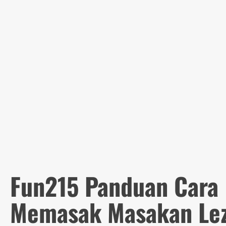
Fun215 Panduan Cara
Memasak Masakan Le