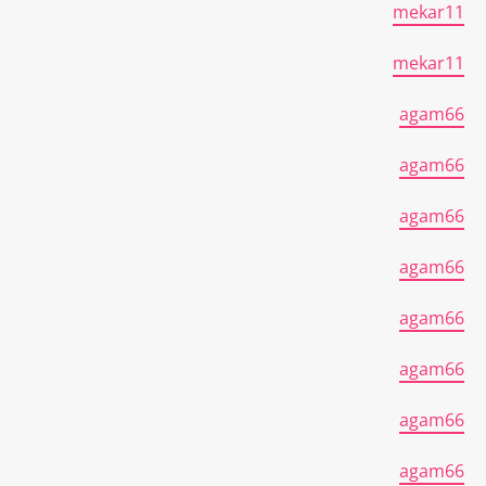
mekar11
mekar11
agam66
agam66
agam66
agam66
agam66
agam66
agam66
agam66