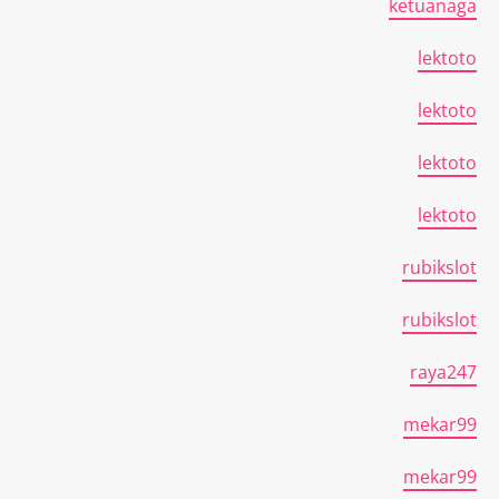
ketuanaga
lektoto
lektoto
lektoto
lektoto
rubikslot
rubikslot
raya247
mekar99
mekar99