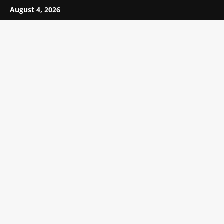
Skip
August 4, 2026
to
content