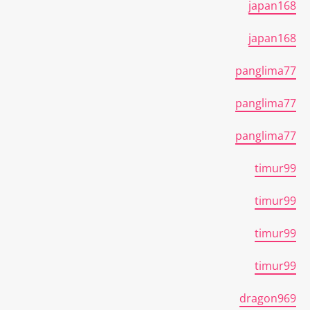
japan168
japan168
panglima77
panglima77
panglima77
timur99
timur99
timur99
timur99
dragon969