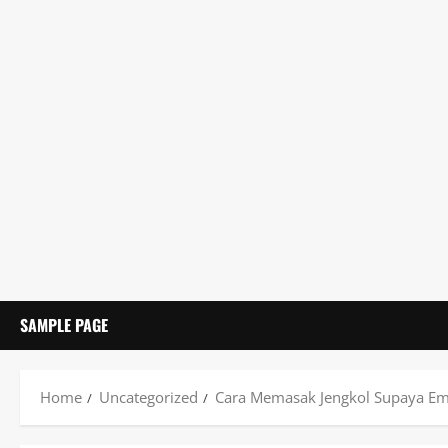
SAMPLE PAGE
Home
Uncategorized
Cara Memasak Jengkol Supaya Em