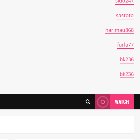
sido247
sastoto
harimau868
furla77
bk236
bk236
WATCH