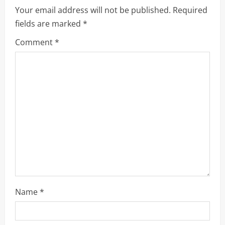
Your email address will not be published.
Required
v
fields are marked
*
i
Comment
*
g
a
t
i
o
n
Name
*