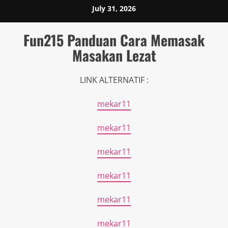
Skip
July 31, 2026
to
content
Fun215 Panduan Cara Memasak
Masakan Lezat
LINK ALTERNATIF :
mekar11
mekar11
mekar11
mekar11
mekar11
mekar11