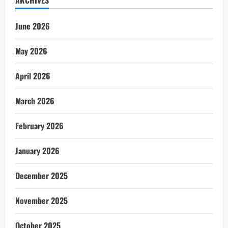
June 2026
May 2026
April 2026
March 2026
February 2026
January 2026
December 2025
November 2025
October 2025