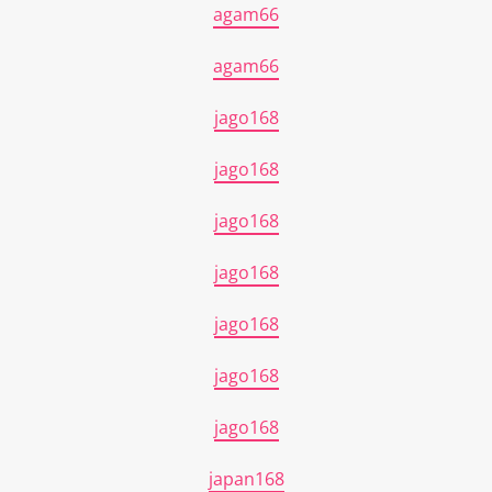
agam66
agam66
jago168
jago168
jago168
jago168
jago168
jago168
jago168
japan168