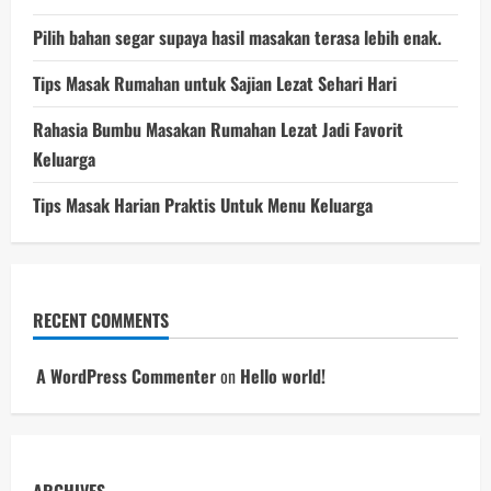
Pilih bahan segar supaya hasil masakan terasa lebih enak.
Tips Masak Rumahan untuk Sajian Lezat Sehari Hari
Rahasia Bumbu Masakan Rumahan Lezat Jadi Favorit
Keluarga
Tips Masak Harian Praktis Untuk Menu Keluarga
RECENT COMMENTS
A WordPress Commenter
on
Hello world!
ARCHIVES