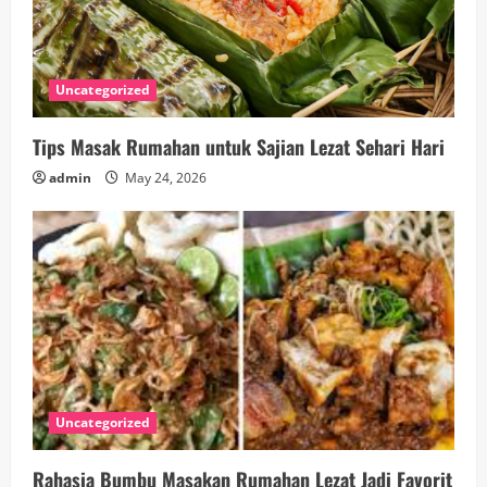
Uncategorized
Tips Masak Rumahan untuk Sajian Lezat Sehari Hari
admin
May 24, 2026
Uncategorized
Rahasia Bumbu Masakan Rumahan Lezat Jadi Favorit