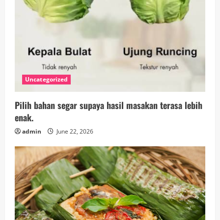
Uncategorized
Pilih bahan segar supaya hasil masakan terasa lebih
enak.
admin
June 22, 2026