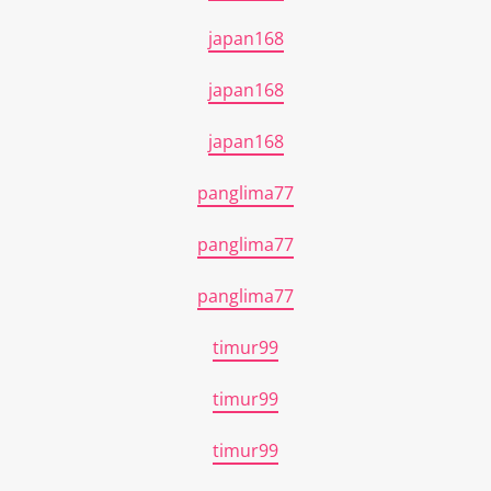
japan168
japan168
japan168
panglima77
panglima77
panglima77
timur99
timur99
timur99