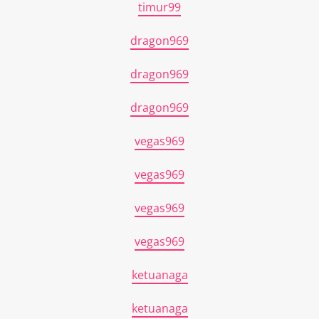
timur99
dragon969
dragon969
dragon969
vegas969
vegas969
vegas969
vegas969
ketuanaga
ketuanaga