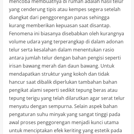
mencoba membuatnya di rumah adalah hasil telur
yang cenderung tipis atau kempes segera setelah
diangkat dari penggorengan panas sehingga
kurang memberikan kepuasan saat disantap.
Fenomena ini biasanya disebabkan oleh kurangnya
volume udara yang terperangkap di dalam adonan
telur serta kesalahan dalam menentukan rasio
antara jumlah telur dengan bahan pengisi seperti
irisan bawang merah dan daun bawang. Untuk
mendapatkan struktur yang kokoh dan tidak
hancur saat dibalik diperlukan tambahan bahan
pengikat alami seperti sedikit tepung beras atau
tepung terigu yang telah dilarutkan agar serat telur
menyatu dengan sempurna. Selain aspek bahan
pengaturan suhu minyak yang sangat tinggi pada
awal proses penggorengan menjadi kunci utama
untuk menciptakan efek keriting yang estetik pada