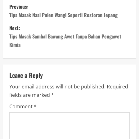
P
Previous:
o
Tips Masak Nasi Pulen Wangi Seperti Restoran Jepang
s
Next:
Tips Masak Sambal Bawang Awet Tanpa Bahan Pengawet
t
Kimia
n
a
Leave a Reply
v
Your email address will not be published.
Required
i
fields are marked
*
g
Comment
*
a
t