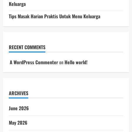
Keluarga
Tips Masak Harian Praktis Untuk Menu Keluarga
RECENT COMMENTS
A WordPress Commenter
on
Hello world!
ARCHIVES
June 2026
May 2026