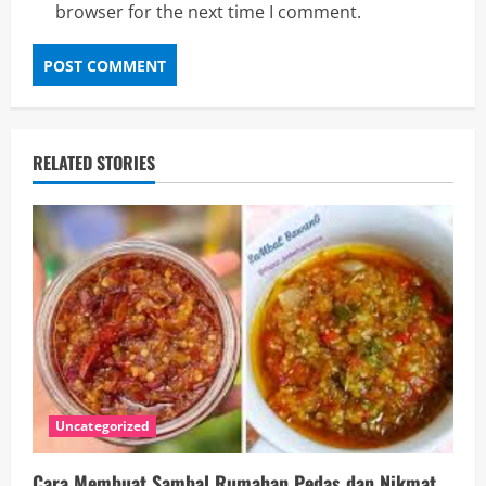
browser for the next time I comment.
RELATED STORIES
Uncategorized
Cara Membuat Sambal Rumahan Pedas dan Nikmat