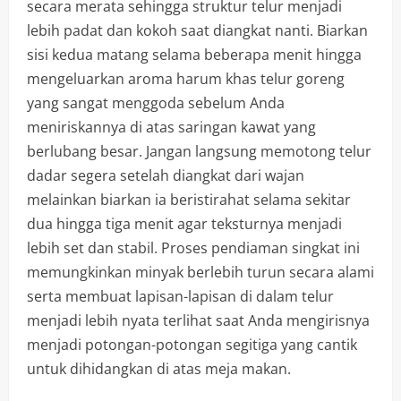
secara merata sehingga struktur telur menjadi
lebih padat dan kokoh saat diangkat nanti. Biarkan
sisi kedua matang selama beberapa menit hingga
mengeluarkan aroma harum khas telur goreng
yang sangat menggoda sebelum Anda
meniriskannya di atas saringan kawat yang
berlubang besar. Jangan langsung memotong telur
dadar segera setelah diangkat dari wajan
melainkan biarkan ia beristirahat selama sekitar
dua hingga tiga menit agar teksturnya menjadi
lebih set dan stabil. Proses pendiaman singkat ini
memungkinkan minyak berlebih turun secara alami
serta membuat lapisan-lapisan di dalam telur
menjadi lebih nyata terlihat saat Anda mengirisnya
menjadi potongan-potongan segitiga yang cantik
untuk dihidangkan di atas meja makan.