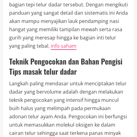
bagian tepi telur dadar tersebut. Dengan mengikuti
panduan yang sangat detail dan sistematis ini Anda
akan mampu menyajikan lauk pendamping nasi
hangat yang memiliki tampilan mewah serta rasa
gurih yang meresap hingga ke bagian inti telur
yang paling tebal.
info saham
Teknik Pengocokan dan Bahan Pengisi
Tips masak telur dadar
Langkah paling mendasar untuk menciptakan telur
dadar yang bervolume adalah dengan melakukan
teknik pengocokan yang intensif hingga muncul
buih halus yang melimpah pada permukaan
adonan telur ayam Anda. Pengocokan ini berfungsi
untuk memasukkan molekul oksigen ke dalam
cairan telur sehingga saat terkena panas minyak