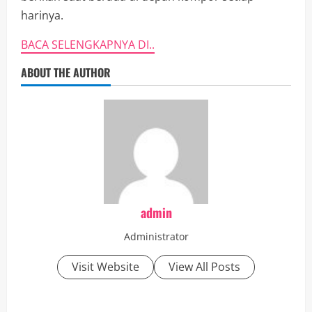
harinya.
BACA SELENGKAPNYA DI..
ABOUT THE AUTHOR
admin
Administrator
Visit Website
View All Posts