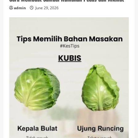
admin
June 29, 2026