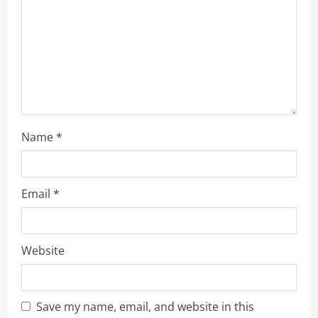
i
o
n
Name
*
Email
*
Website
Save my name, email, and website in this