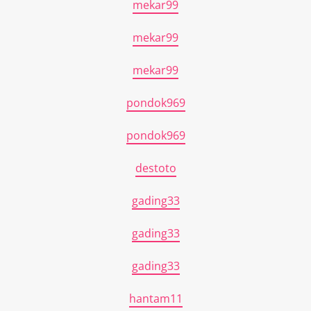
mekar99
mekar99
mekar99
pondok969
pondok969
destoto
gading33
gading33
gading33
hantam11