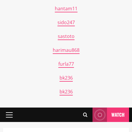
hantam11
sido247
sastoto
harimau868
furla77
bk236
bk236
WATCH
Primary
Menu