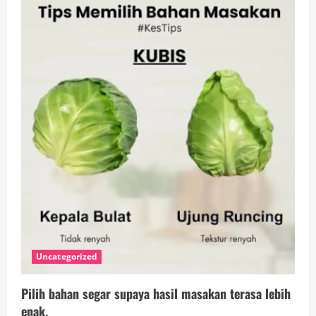
Uncategorized
Pilih bahan segar supaya hasil masakan terasa lebih
enak.