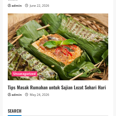
admin
June 22, 2026
Uncategorized
Tips Masak Rumahan untuk Sajian Lezat Sehari Hari
admin
May 24, 2026
SEARCH