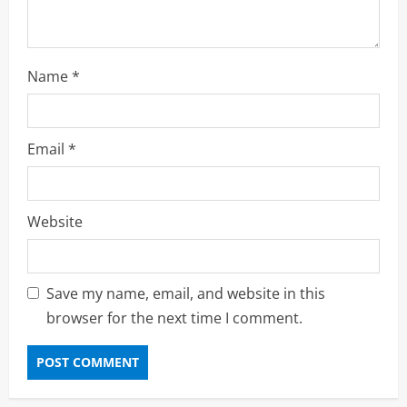
n
Name
*
Email
*
Website
Save my name, email, and website in this
browser for the next time I comment.