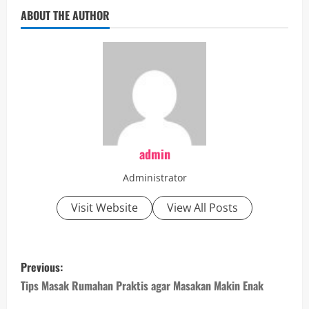
ABOUT THE AUTHOR
admin
Administrator
Visit Website
View All Posts
P
Previous:
o
Tips Masak Rumahan Praktis agar Masakan Makin Enak