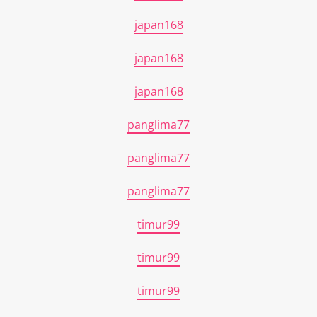
japan168
japan168
japan168
panglima77
panglima77
panglima77
timur99
timur99
timur99