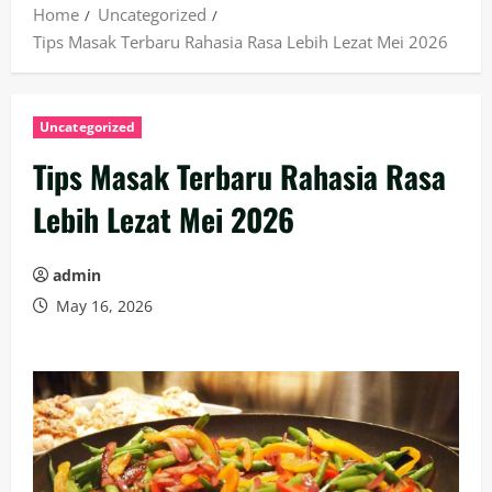
Home
Uncategorized
Tips Masak Terbaru Rahasia Rasa Lebih Lezat Mei 2026
Uncategorized
Tips Masak Terbaru Rahasia Rasa
Lebih Lezat Mei 2026
admin
May 16, 2026