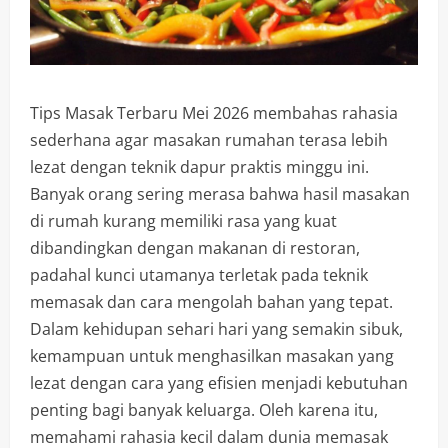
Tips Masak Terbaru Mei 2026 membahas rahasia
sederhana agar masakan rumahan terasa lebih
lezat dengan teknik dapur praktis minggu ini.
Banyak orang sering merasa bahwa hasil masakan
di rumah kurang memiliki rasa yang kuat
dibandingkan dengan makanan di restoran,
padahal kunci utamanya terletak pada teknik
memasak dan cara mengolah bahan yang tepat.
Dalam kehidupan sehari hari yang semakin sibuk,
kemampuan untuk menghasilkan masakan yang
lezat dengan cara yang efisien menjadi kebutuhan
penting bagi banyak keluarga. Oleh karena itu,
memahami rahasia kecil dalam dunia memasak