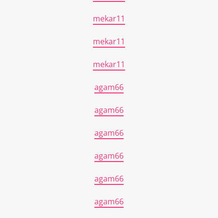
mekar11
mekar11
mekar11
agam66
agam66
agam66
agam66
agam66
agam66