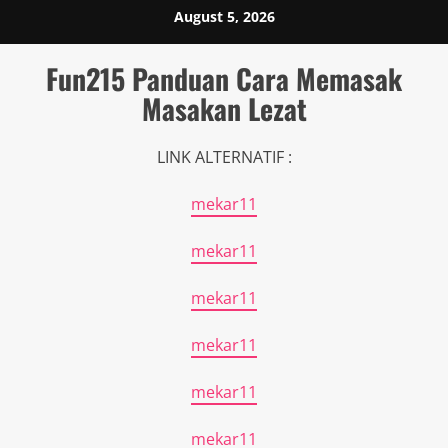
Skip
August 5, 2026
to
content
Fun215 Panduan Cara Memasak
Masakan Lezat
LINK ALTERNATIF :
mekar11
mekar11
mekar11
mekar11
mekar11
mekar11