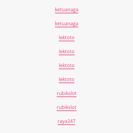
ketuanaga
ketuanaga
lektoto
lektoto
lektoto
lektoto
rubikslot
rubikslot
raya247