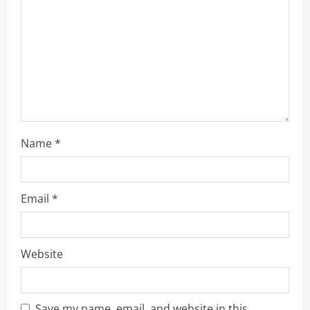
t
i
o
n
Name
*
Email
*
Website
Save my name, email, and website in this