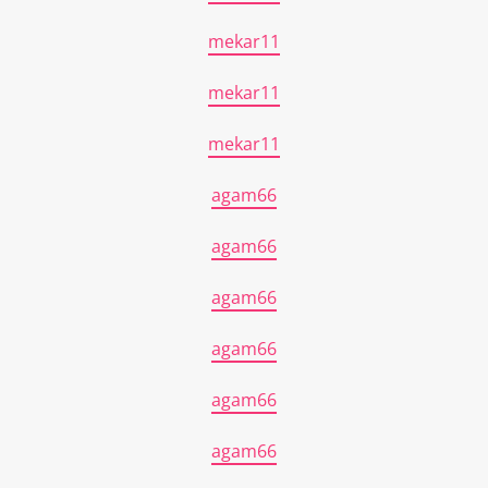
mekar11
mekar11
mekar11
agam66
agam66
agam66
agam66
agam66
agam66