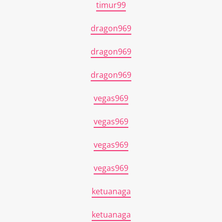
timur99
dragon969
dragon969
dragon969
vegas969
vegas969
vegas969
vegas969
ketuanaga
ketuanaga