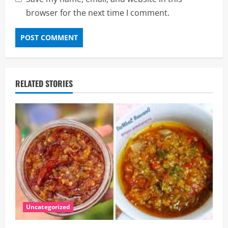
browser for the next time I comment.
RELATED STORIES
Uncategorized