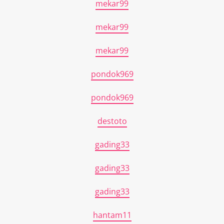
mekar99
mekar99
mekar99
pondok969
pondok969
destoto
gading33
gading33
gading33
hantam11