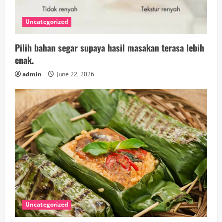
Uncategorized
Pilih bahan segar supaya hasil masakan terasa lebih
enak.
admin
June 22, 2026
Uncategorized