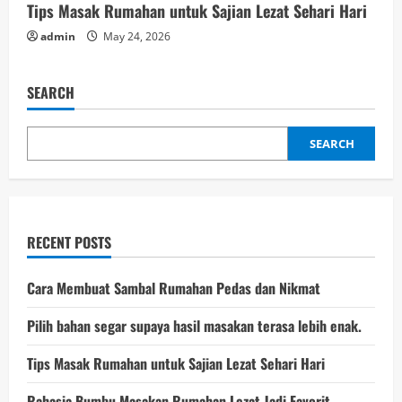
Tips Masak Rumahan untuk Sajian Lezat Sehari Hari
admin
May 24, 2026
SEARCH
SEARCH
RECENT POSTS
Cara Membuat Sambal Rumahan Pedas dan Nikmat
Pilih bahan segar supaya hasil masakan terasa lebih enak.
Tips Masak Rumahan untuk Sajian Lezat Sehari Hari
Rahasia Bumbu Masakan Rumahan Lezat Jadi Favorit