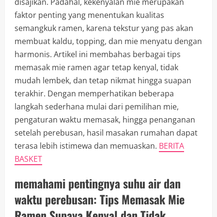
disajikan. Padahal, kekenyalan mie merupakan
faktor penting yang menentukan kualitas
semangkuk ramen, karena tekstur yang pas akan
membuat kaldu, topping, dan mie menyatu dengan
harmonis. Artikel ini membahas berbagai tips
memasak mie ramen agar tetap kenyal, tidak
mudah lembek, dan tetap nikmat hingga suapan
terakhir. Dengan memperhatikan beberapa
langkah sederhana mulai dari pemilihan mie,
pengaturan waktu memasak, hingga penanganan
setelah perebusan, hasil masakan rumahan dapat
terasa lebih istimewa dan memuaskan.
BERITA
BASKET
memahami pentingnya suhu air dan
waktu perebusan: Tips Memasak Mie
Ramen Supaya Kenyal dan Tidak