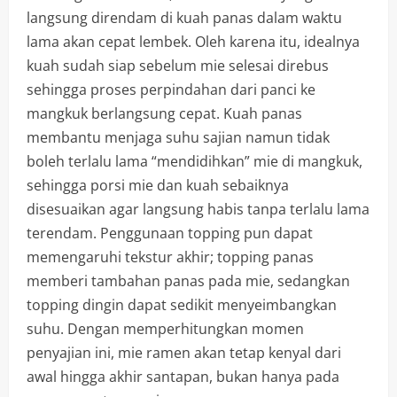
langsung direndam di kuah panas dalam waktu
lama akan cepat lembek. Oleh karena itu, idealnya
kuah sudah siap sebelum mie selesai direbus
sehingga proses perpindahan dari panci ke
mangkuk berlangsung cepat. Kuah panas
membantu menjaga suhu sajian namun tidak
boleh terlalu lama “mendidihkan” mie di mangkuk,
sehingga porsi mie dan kuah sebaiknya
disesuaikan agar langsung habis tanpa terlalu lama
terendam. Penggunaan topping pun dapat
memengaruhi tekstur akhir; topping panas
memberi tambahan panas pada mie, sedangkan
topping dingin dapat sedikit menyeimbangkan
suhu. Dengan memperhitungkan momen
penyajian ini, mie ramen akan tetap kenyal dari
awal hingga akhir santapan, bukan hanya pada