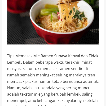
Tips Memasak Mie Ramen Supaya Kenyal dan Tidak
Lembek. Dalam beberapa waktu terakhir, minat
masyarakat untuk memasak ramen sendiri di
rumah semakin meningkat seiring maraknya tren
memasak praktis namun tetap bernuansa autentik.
Namun, salah satu kendala yang sering muncul
adalah tekstur mie yang berubah lembek, saling
menempel, atau kehilangan kekenyalannya setelah