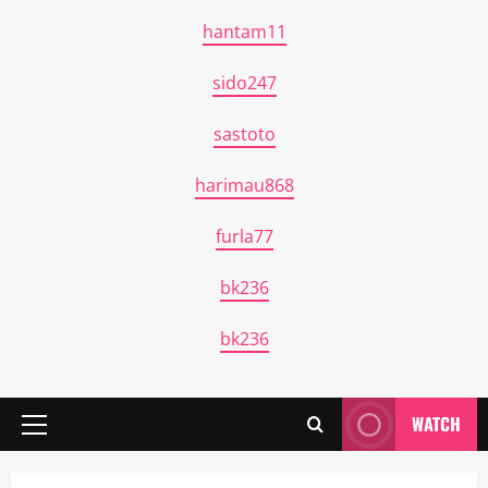
hantam11
sido247
sastoto
harimau868
furla77
bk236
bk236
WATCH
Primary
Menu