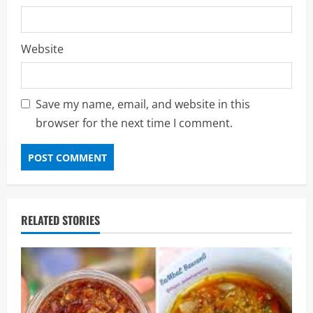
Website
Save my name, email, and website in this
browser for the next time I comment.
RELATED STORIES