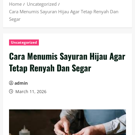
Home
Uncategorized
Cara Menumis Sayuran Hijau Agar Tetap Renyah Dan
Segar
Uncategorized
Cara Menumis Sayuran Hijau Agar
Tetap Renyah Dan Segar
admin
March 11, 2026