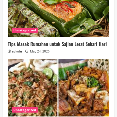
Uncategorized
Tips Masak Rumahan untuk Sajian Lezat Sehari Hari
admin
May 24, 2026
Uncategorized