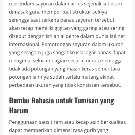
merendam sayuran dalam air es sejenak sebelum
dimasak guna memperkuat struktur selnya
sehingga saat terkena panas sayuran tersebut
akan tetap memiliki gigitan yang garing atau sering
disebut dengan istilah al dente dalam dunia kuliner
internasional. Pemotongan sayuran dalam ukuran
yang seragam juga sangat krusial agar panas dapat
mengenai seluruh bagian secara merata sehingga
tidak ada potongan yang masih keras sementara
potongan lainnya sudah terlalu matang akibat
perbedaan ukuran yang tidak konsisten tersebut.
Bumbu Rahasia untuk Tumisan yang
Harum
Penggunaan saus tiram atau kecap asin berkualitas
dapat memberikan dimensi rasa gurih yang