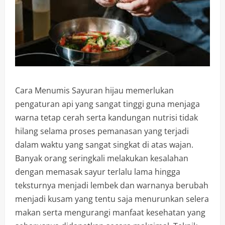
Cara Menumis Sayuran hijau memerlukan
pengaturan api yang sangat tinggi guna menjaga
warna tetap cerah serta kandungan nutrisi tidak
hilang selama proses pemanasan yang terjadi
dalam waktu yang sangat singkat di atas wajan.
Banyak orang seringkali melakukan kesalahan
dengan memasak sayur terlalu lama hingga
teksturnya menjadi lembek dan warnanya berubah
menjadi kusam yang tentu saja menurunkan selera
makan serta mengurangi manfaat kesehatan yang