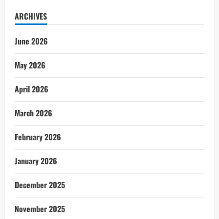
ARCHIVES
June 2026
May 2026
April 2026
March 2026
February 2026
January 2026
December 2025
November 2025