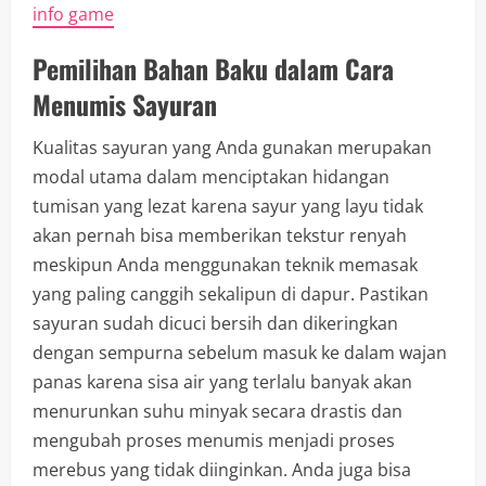
info game
Pemilihan Bahan Baku dalam Cara
Menumis Sayuran
Kualitas sayuran yang Anda gunakan merupakan
modal utama dalam menciptakan hidangan
tumisan yang lezat karena sayur yang layu tidak
akan pernah bisa memberikan tekstur renyah
meskipun Anda menggunakan teknik memasak
yang paling canggih sekalipun di dapur. Pastikan
sayuran sudah dicuci bersih dan dikeringkan
dengan sempurna sebelum masuk ke dalam wajan
panas karena sisa air yang terlalu banyak akan
menurunkan suhu minyak secara drastis dan
mengubah proses menumis menjadi proses
merebus yang tidak diinginkan. Anda juga bisa