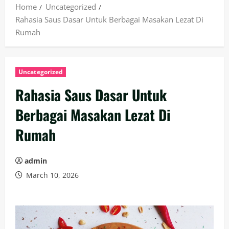
Home
Uncategorized
Rahasia Saus Dasar Untuk Berbagai Masakan Lezat Di
Rumah
Uncategorized
Rahasia Saus Dasar Untuk
Berbagai Masakan Lezat Di
Rumah
admin
March 10, 2026