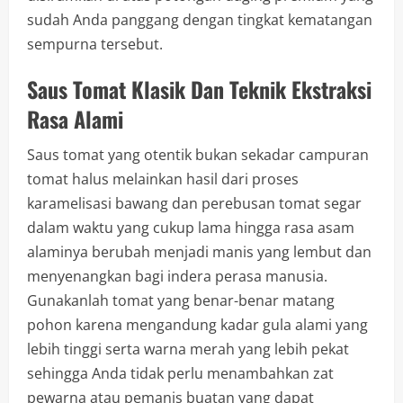
sudah Anda panggang dengan tingkat kematangan
sempurna tersebut.
Saus Tomat Klasik Dan Teknik Ekstraksi
Rasa Alami
Saus tomat yang otentik bukan sekadar campuran
tomat halus melainkan hasil dari proses
karamelisasi bawang dan perebusan tomat segar
dalam waktu yang cukup lama hingga rasa asam
alaminya berubah menjadi manis yang lembut dan
menyenangkan bagi indera perasa manusia.
Gunakanlah tomat yang benar-benar matang
pohon karena mengandung kadar gula alami yang
lebih tinggi serta warna merah yang lebih pekat
sehingga Anda tidak perlu menambahkan zat
pewarna atau pemanis buatan yang dapat