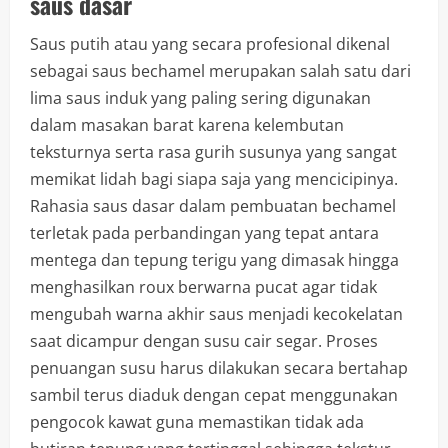
saus dasar
Saus putih atau yang secara profesional dikenal
sebagai saus bechamel merupakan salah satu dari
lima saus induk yang paling sering digunakan
dalam masakan barat karena kelembutan
teksturnya serta rasa gurih susunya yang sangat
memikat lidah bagi siapa saja yang mencicipinya.
Rahasia saus dasar dalam pembuatan bechamel
terletak pada perbandingan yang tepat antara
mentega dan tepung terigu yang dimasak hingga
menghasilkan roux berwarna pucat agar tidak
mengubah warna akhir saus menjadi kecokelatan
saat dicampur dengan susu cair segar. Proses
penuangan susu harus dilakukan secara bertahap
sambil terus diaduk dengan cepat menggunakan
pengocok kawat guna memastikan tidak ada