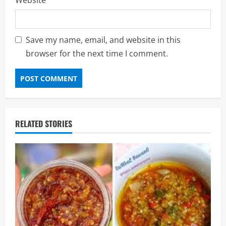
Website
Save my name, email, and website in this
browser for the next time I comment.
RELATED STORIES