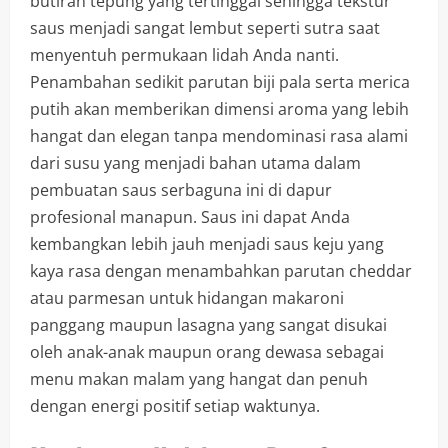
butiran tepung yang tertinggal sehingga tekstur
saus menjadi sangat lembut seperti sutra saat
menyentuh permukaan lidah Anda nanti.
Penambahan sedikit parutan biji pala serta merica
putih akan memberikan dimensi aroma yang lebih
hangat dan elegan tanpa mendominasi rasa alami
dari susu yang menjadi bahan utama dalam
pembuatan saus serbaguna ini di dapur
profesional manapun. Saus ini dapat Anda
kembangkan lebih jauh menjadi saus keju yang
kaya rasa dengan menambahkan parutan cheddar
atau parmesan untuk hidangan makaroni
panggang maupun lasagna yang sangat disukai
oleh anak-anak maupun orang dewasa sebagai
menu makan malam yang hangat dan penuh
dengan energi positif setiap waktunya.