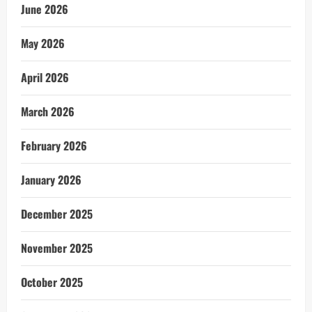
June 2026
May 2026
April 2026
March 2026
February 2026
January 2026
December 2025
November 2025
October 2025