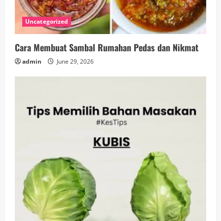
Uncategorized
Cara Membuat Sambal Rumahan Pedas dan Nikmat
admin
June 29, 2026