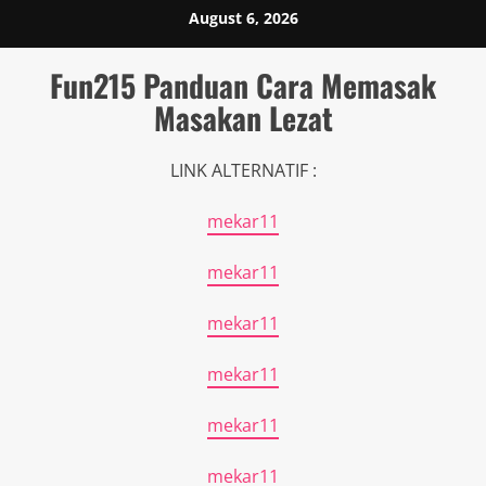
Skip
August 6, 2026
to
content
Fun215 Panduan Cara Memasak
Masakan Lezat
LINK ALTERNATIF :
mekar11
mekar11
mekar11
mekar11
mekar11
mekar11