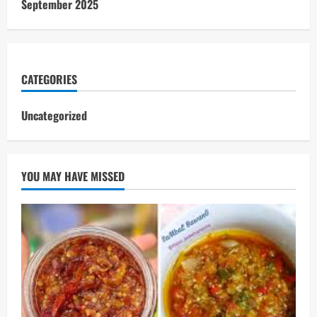
September 2025
CATEGORIES
Uncategorized
YOU MAY HAVE MISSED