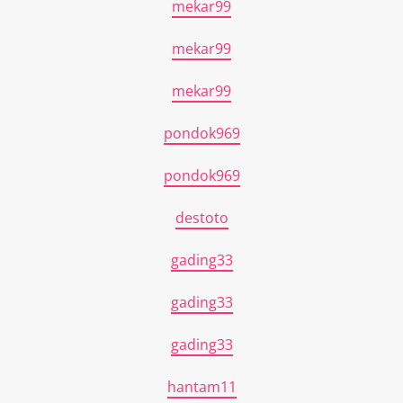
mekar99
mekar99
mekar99
pondok969
pondok969
destoto
gading33
gading33
gading33
hantam11