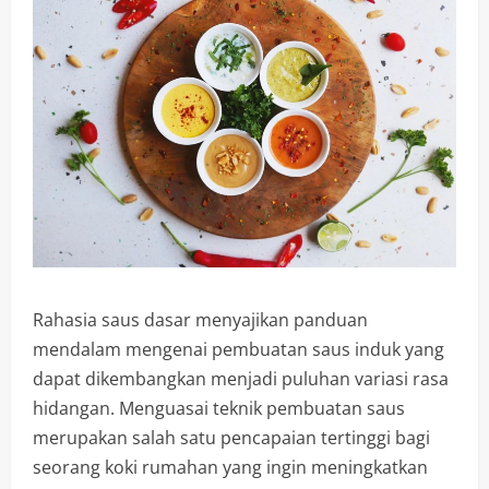
Rahasia saus dasar menyajikan panduan
mendalam mengenai pembuatan saus induk yang
dapat dikembangkan menjadi puluhan variasi rasa
hidangan. Menguasai teknik pembuatan saus
merupakan salah satu pencapaian tertinggi bagi
seorang koki rumahan yang ingin meningkatkan