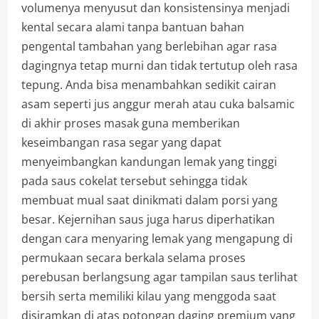
volumenya menyusut dan konsistensinya menjadi
kental secara alami tanpa bantuan bahan
pengental tambahan yang berlebihan agar rasa
dagingnya tetap murni dan tidak tertutup oleh rasa
tepung. Anda bisa menambahkan sedikit cairan
asam seperti jus anggur merah atau cuka balsamic
di akhir proses masak guna memberikan
keseimbangan rasa segar yang dapat
menyeimbangkan kandungan lemak yang tinggi
pada saus cokelat tersebut sehingga tidak
membuat mual saat dinikmati dalam porsi yang
besar. Kejernihan saus juga harus diperhatikan
dengan cara menyaring lemak yang mengapung di
permukaan secara berkala selama proses
perebusan berlangsung agar tampilan saus terlihat
bersih serta memiliki kilau yang menggoda saat
disiramkan di atas potongan daging premium yang