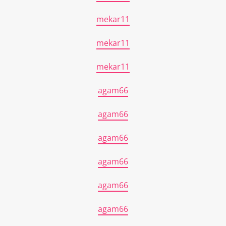
mekar11
mekar11
mekar11
agam66
agam66
agam66
agam66
agam66
agam66