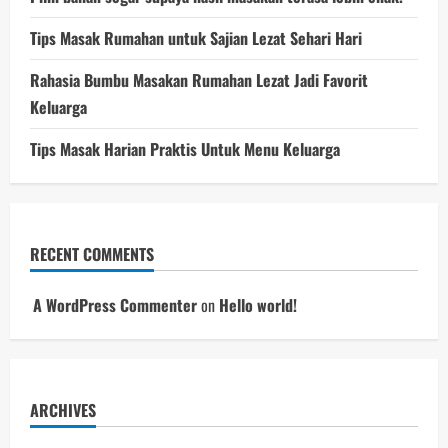
Tips Masak Rumahan untuk Sajian Lezat Sehari Hari
Rahasia Bumbu Masakan Rumahan Lezat Jadi Favorit
Keluarga
Tips Masak Harian Praktis Untuk Menu Keluarga
RECENT COMMENTS
A WordPress Commenter
on
Hello world!
ARCHIVES